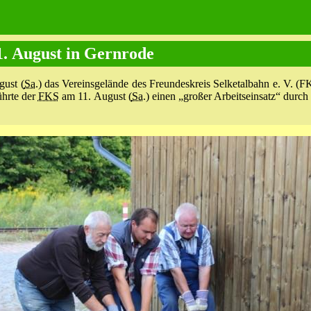
1. August in Gernrode
ust (
Sa.
) das Vereinsgelände des Freundeskreis Selketalbahn e. V. 
ührte der
FKS
am 11. August (
Sa.
) einen „großer Arbeitseinsatz“ durch 