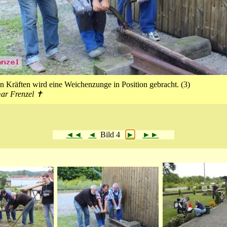
en Kräften wird eine Weichenzunge in Position gebracht. (3)
mar Frenzel ✝
◄◄
◄
Bild 4
►
►►