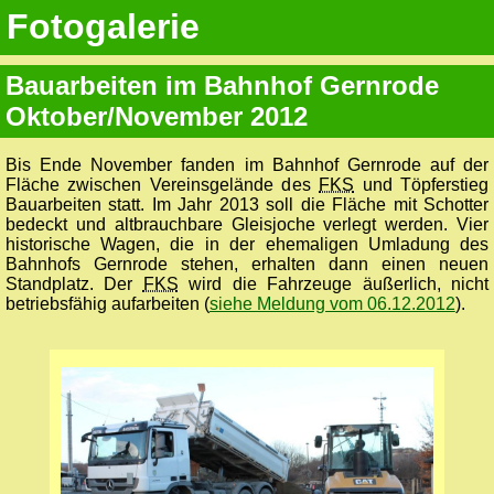
Fotogalerie
Bauarbeiten im Bahnhof Gernrode
Oktober/November 2012
Bis Ende November fanden im Bahnhof Gernrode auf der
Fläche zwischen Vereinsgelände des
FKS
und Töpferstieg
Bauarbeiten statt. Im Jahr 2013 soll die Fläche mit Schotter
bedeckt und altbrauchbare Gleisjoche verlegt werden. Vier
historische Wagen, die in der ehemaligen Umladung des
Bahnhofs Gernrode stehen, erhalten dann einen neuen
Standplatz. Der
FKS
wird die Fahrzeuge äußerlich, nicht
betriebsfähig aufarbeiten (
siehe Meldung vom 06.12.2012
).