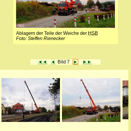
Ablagern der Teile der Weiche der
HSB
Foto: Steffen Rienecker
◄◄
◄
Bild 7
►
►►