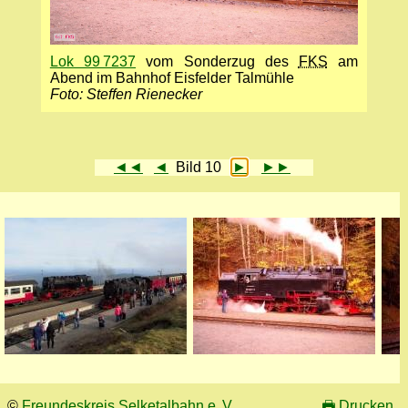
Lok 99 7237
vom Sonderzug des
FKS
am
Abend im Bahnhof Eisfelder Talmühle
Foto: Steffen Rienecker
◄◄
◄
Bild 10
►
►►
©
Freundeskreis Selketalbahn e. V.
🖶
Drucken