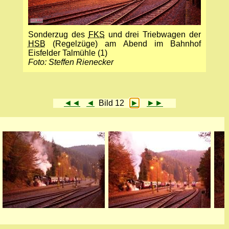
Sonderzug des
FKS
und drei Triebwagen der
HSB
(Regelzüge) am Abend im Bahnhof
Eisfelder Talmühle (1)
Foto: Steffen Rienecker
◄◄
◄
Bild 12
►
►►