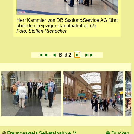
Herr Kammler von DB Station&Service AG führt
über den Leipziger Haupt­bahnhof. (2)
Foto: Steffen Rienecker
◄◄
◄
Bild 2
►
►►
©
Freundeskreis Selketalbahn e. V.
🖶
Drucken