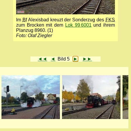
Im
Bf
Alexisbad kreuzt der Sonderzug des
FKS
zum Brocken mit dem
Lok 99 6001
und ihrem
Planzug 8960. (1)
Foto: Olaf Ziegler
◄◄
◄
Bild 5
►
►►