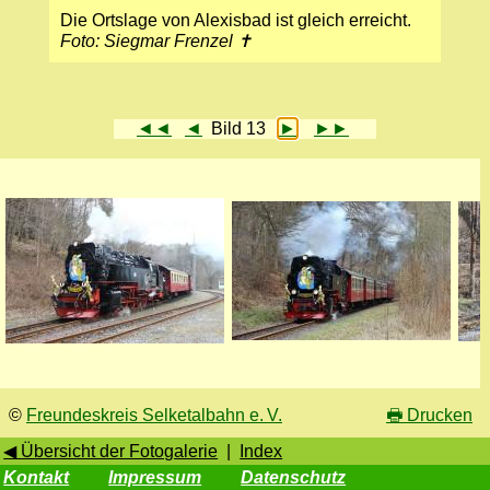
Die Ortslage von Alexisbad ist gleich erreicht.
Foto: Siegmar Frenzel ✝
◄◄
◄
Bild 13
►
►►
©
Freundeskreis Selketalbahn e. V.
🖶
Drucken
◀ Übersicht der Fotogalerie
|
Index
Kontakt
Impressum
Datenschutz