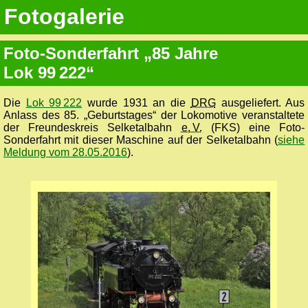
Fotogalerie
Foto-Sonderfahrt „85 Jahre
Lok 99 222“
Die
Lok 99 222
wurde 1931 an die
DRG
ausgeliefert. Aus
Anlass des 85. „Geburtstages“ der Lokomotive veranstaltete
der Freundeskreis Selketalbahn
e. V.
(FKS) eine Foto-
Sonderfahrt mit dieser Maschine auf der Selketalbahn (
siehe
Meldung vom 28.05.2016
).