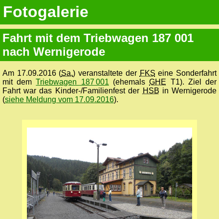
Fotogalerie
Fahrt mit dem Triebwagen 187 001
nach Wernigerode
Am 17.09.2016 (
Sa.
) veranstaltete der
FKS
eine Sonder­fahrt
mit dem
Triebwagen 187 001
(ehemals
GHE
T1). Ziel der
Fahrt war das Kinder-/Familienfest der
HSB
in Werni­gerode
(
siehe Meldung vom 17.09.2016
).