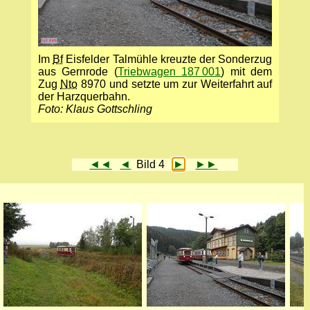
Im
Bf
Eisfelder Talmühle kreuzte der Sonder­zug
aus Gern­rode (
Triebwagen 187 001
) mit dem
Zug
Nto
8970 und setzte um zur Weiterfahrt auf
der Harz­quer­bahn.
Foto: Klaus Gottschling
◄◄
◄
Bild 4
►
►►