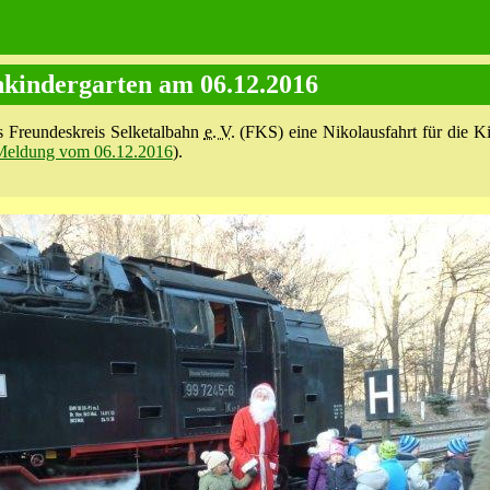
nkindergarten am 06.12.2016
Freundes­kreis Selketal­bahn
e. V.
(FKS) eine Nikolausfahrt für die Ki
Meldung vom 06.12.2016
).