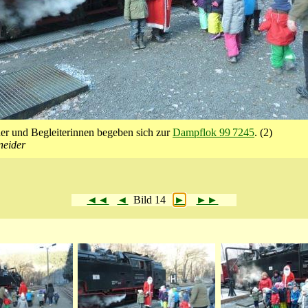
er und Begleiterinnen begeben sich zur
Dampflok 99 7245
. (2)
neider
◄◄
◄
Bild 14
►
►►