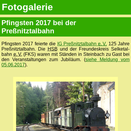
Fotogalerie
Pfingsten 2017 bei der
Preßnitztalbahn
Pfingsten 2017 feierte die
IG Preßnitztalbahn
e. V.
125 Jahre
Preßnitztalbahn. Die
HSB
und der Freundes­kreis Selketal­
bahn
e. V.
(FKS) waren mit Ständen in Steinbach zu Gast bei
den Veranstal­tungen zum Jubiläum. (
siehe Meldung vom
05.06.2017
).