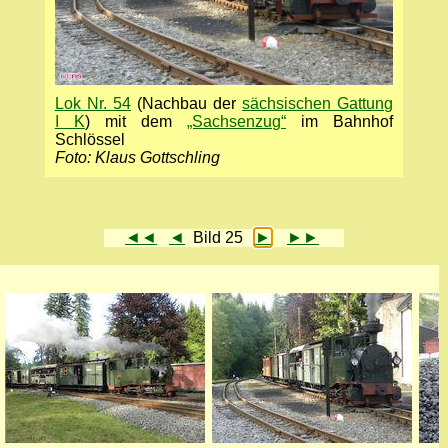
Lok Nr. 54
(Nachbau der
sächsischen Gattung
I K
) mit dem
„Sachsenzug“
im Bahnhof
Schlössel
Foto: Klaus Gottschling
◄◄
◄
Bild 25
►
►►