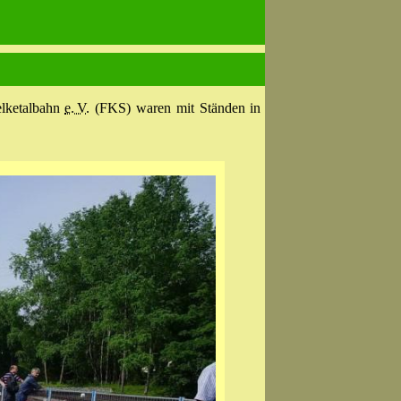
lketal­bahn
e. V.
(FKS) waren mit Ständen in