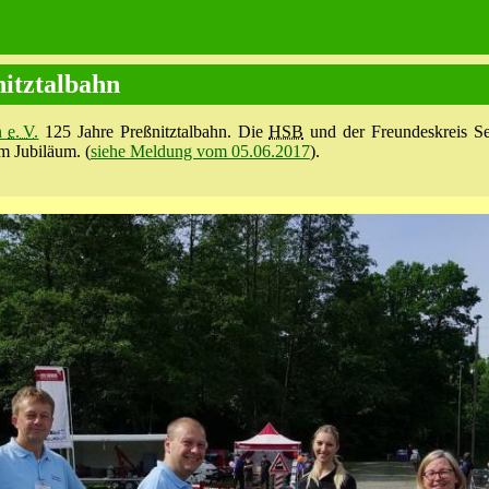
nitztalbahn
hn
e. V.
125 Jahre Preßnitztalbahn. Die
HSB
und der Freundes­kreis Se
m Jubiläum. (
siehe Meldung vom 05.06.2017
).