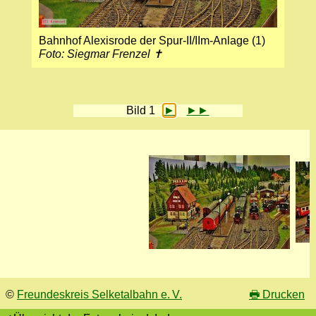
Bahnhof Alexisrode der Spur-II/IIm-Anlage (1)
Foto: Siegmar Frenzel ✝
Bild 1
►
►►
©
Freundeskreis Selketalbahn e. V.
🖶
Drucken