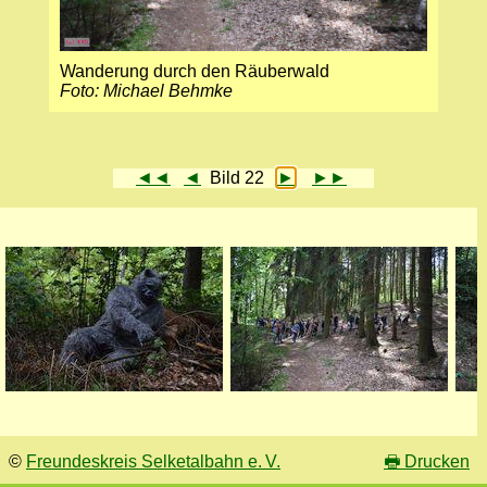
Wanderung durch den Räuberwald
Foto: Michael Behmke
◄◄
◄
Bild 22
►
►►
©
Freundeskreis Selketalbahn e. V.
🖶
Drucken