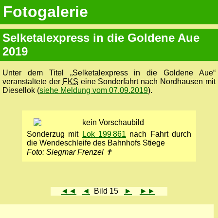
Fotogalerie
Selketalexpress in die Goldene Aue
2019
Unter dem Titel „Selketalexpress in die Goldene Aue“
veranstaltete der
FKS
eine Sonderfahrt nach Nordhausen mit
Diesellok (
siehe Meldung vom 07.09.2019
).
Sonderzug mit
Lok 199 861
nach Fahrt durch
die Wen­de­schlei­fe des Bahnhofs Stiege
Foto: Siegmar Frenzel ✝
◄◄
◄
Bild 15
►
►►