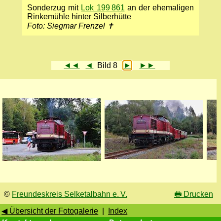
Sonderzug mit
Lok 199 861
an der ehemaligen
Rinkemühle hinter Silberhütte
Foto: Siegmar Frenzel ✝
◄◄
◄
Bild 8
►
►►
©
Freundeskreis Selketalbahn e. V.
🖶
Drucken
◀ Übersicht der Fotogalerie
|
Index