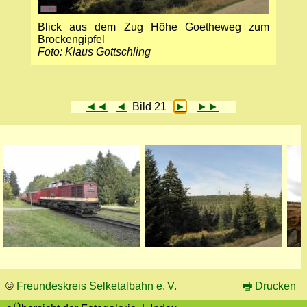
Blick aus dem Zug Höhe Goetheweg zum
Brockengipfel
Foto: Klaus Gottschling
◄◄
◄
Bild 21
►
►►
©
Freundeskreis Selketalbahn e. V.
🖶
Drucken