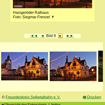
Harzgeröder Rathaus
Foto: Siegmar Frenzel ✝
◄◄
◄
Bild 9
►
►►
©
Freundeskreis Selketalbahn e. V.
🖶
Drucken
◀ Übersicht der Fotogalerie
|
Index