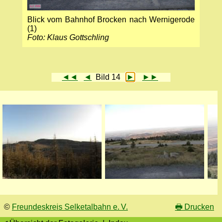
Blick vom Bahnhof Brocken nach Wernigerode
(1)
Foto: Klaus Gottschling
◄◄
◄
Bild 14
►
►►
©
Freundeskreis Selketalbahn e. V.
🖶
Drucken