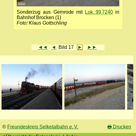
Sonderzug aus Gernrode mit
Lok 99 7240
in
Bahnhof Brocken (1)
Foto: Klaus Gottschling
◄◄
◄
Bild 17
►
►►
©
Freundeskreis Selketalbahn e. V.
🖶
Drucken