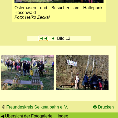
Osterhasen und Besucher am Haltepunkt
Hasenwald
Foto: Heiko Zeckai
◄◄
◄
Bild 12
©
Freundeskreis Selketalbahn e. V.
🖶
Drucken
◀ Übersicht der Fotogalerie
|
Index