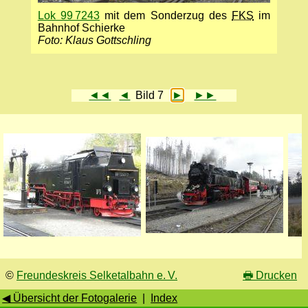
Lok 99 7243
mit dem Sonderzug des
FKS
im
Bahnhof Schierke
Foto: Klaus Gottschling
◄◄
◄
Bild 7
►
►►
©
Freundeskreis Selketalbahn e. V.
🖶
Drucken
◀ Übersicht der Fotogalerie
|
Index