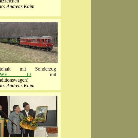
lzzeichen
to: Andreas Kaim
tohalt mit Sonderzug
NWE T3
mit
aditionswagen)
to: Andreas Kaim