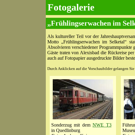
Fotogalerie
„Frühlingserwachen im Sel
Als kultureller Teil vor der Jahreshauptvers
Motto „Frühlingserwachen im Selketal“ st
Absolvieren verschiedener Programmpunkte gi
Gäste traten von Alexisbad die Rückreise per
auch auf Fotopapier ausgedruckte Bilder beste
Durch Anklicken auf die Vorschaubilder gelangen Sie z
Sonderzug mit dem
NWE T3
Füh
in Quedlinburg
Museu