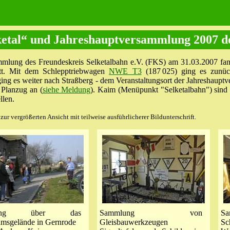
ketal“ und Jahreshauptversammlung 2007 d
ammlung des Freundeskreis Selketalbahn e.V. (FKS) am 31.03.2007 fan
att. Mit dem Schlepptriebwagen
NWE T3
(187 025) ging es zunüc
ng es weiter nach Straßberg - dem Veranstaltungsort der Jahreshaupt
 Planzug an (
siehe Meldung
). Kaim (Menüpunkt "Selketalbahn") sind 
llen.
ur vergrößerten Ansicht mit teilweise ausführlicherer Bildunterschrift.
rung über das
Sammlung von
S
msgelände in Gernrode
Gleisbauwerkzeugen
S