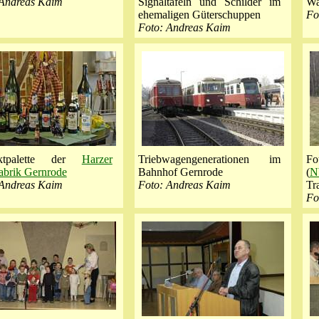
 Andreas Kaim
Signaltafeln und Schilder im
Wa
ehemaligen Güterschuppen
Fo
Foto: Andreas Kaim
uktpalette der
Harzer
Triebwagengenerationen im
Fo
abrik Gernrode
Bahnhof Gernrode
(
 Andreas Kaim
Foto: Andreas Kaim
Tr
Fo