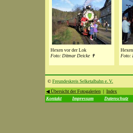
Hexen vor der Lok
Hexen
Foto: Ditmar Deicke ✝
Foto:
©
Freundeskreis Selketalbahn e. V.
◀ Übersicht der Fotogalerien
|
Index
Kontakt
Impressum
Datenschutz