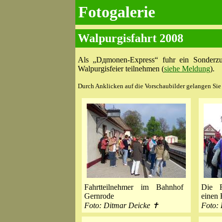
Fotogalerie
Walpurgisfahrt 2008
Als „Dдmonen-Express“ fuhr ein Sonderzu
Walpurgisfeier teilnehmen (
siehe Meldung
).
Durch Anklicken auf die Vorschaubilder gelangen Sie z
Fahrtteilnehmer im Bahnhof
Die F
Gernrode
einen 
Foto: Ditmar Deicke ✝
Foto: