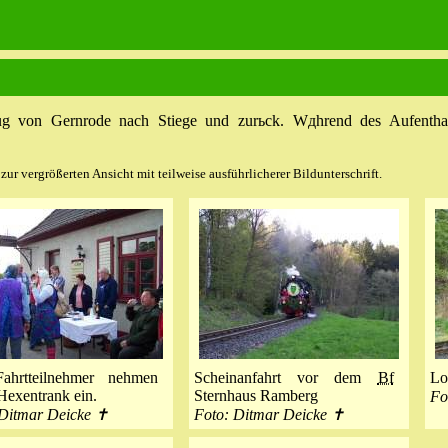
g von Gernrode nach Stiege und zurьck. Wдhrend des Aufenthalt
ur vergrößerten Ansicht mit teilweise ausführlicherer Bildunterschrift.
ahrtteilnehmer nehmen
Scheinanfahrt vor dem
Bf
L
Hexentrank ein.
Sternhaus Ramberg
Fo
 Ditmar Deicke ✝
Foto: Ditmar Deicke ✝