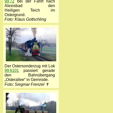
99 72
bei der Fahrt nach
Alexisbad den
Heiligen Teich im
Ostergrund.
Foto: Klaus Gottschling
Der Ostersonderzug mit Lok
99 6101
passiert gerade
den Bahnübergang
„Osterallee“ in Gernrode.
Foto: Siegmar Frenzel ✝