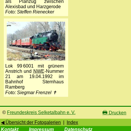
als Planzug zwischen
Alexisbad und Harzgerode
Foto: Steffen Rienecker
Lok 99 6001 mit grünem
Anstrich und
NWE
-Nummer
21 am 19.04.1992 im
Bahnhof Sternhaus
Ramberg
Foto: Siegmar Frenzel ✝
🖶
©
Freundeskreis Selketalbahn e. V.
Drucken
◀ Übersicht der Fotogalerien
|
Index
Kontakt
Impressum
Datenschutz