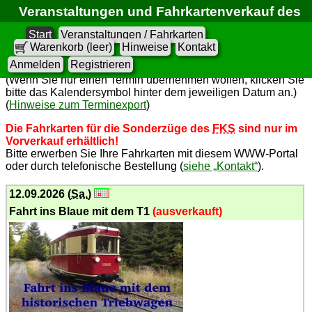
Veranstaltungen und Fahrkartenverkauf des
FKS
Start
Veranstaltungen / Fahrkarten
Warenkorb (leer)
Hinweise
Kontakt
Anmelden
Registrieren
Termine in Kalender übernehmen
(Wenn Sie nur einen Termin übernehmen wollen, klicken Sie
bitte das Kalendersymbol hinter dem jeweiligen Datum an.)
(
Hinweise zum Terminexport
)
Die Fahrkarten für die Sonderzüge des
FKS
sind nur im
Vorverkauf erhältlich!
Bitte erwerben Sie Ihre Fahrkarten mit diesem WWW-Portal
oder durch telefonische Bestellung (
siehe „Kontakt“
).
12.09.2026 (
Sa.
)
Fahrt ins Blaue mit dem T1
(ausverkauft)