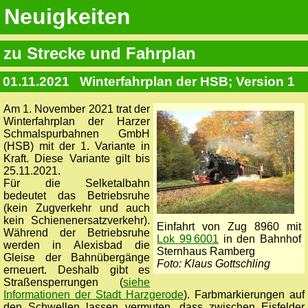
Neuigkeiten
zu Strecke und Fahrplan
01.11.2021
Winterfahrplan der HSB; Version 1
Am 1. November 2021 trat der
Winterfahrplan der Harzer
Schmalspurbahnen GmbH
(HSB) mit der 1. Variante in
Kraft. Diese Variante gilt bis
25.11.2021.
Für die Selketalbahn
bedeutet das Betriebsruhe
(kein Zugverkehr und auch
kein Schienenersatzverkehr).
Einfahrt von Zug 8960 mit
Während der Betriebsruhe
Lok 99 6001
in den Bahnhof
werden in Alexisbad die
Sternhaus Ramberg
Gleise der Bahnübergänge
Foto: Klaus Gottschling
erneuert. Deshalb gibt es
Straßensperrungen (
siehe
Informationen der Stadt Harzgerode
). Farbmarkierungen auf
den Schwellen lassen vermuten, dass zwischen Eisfelder