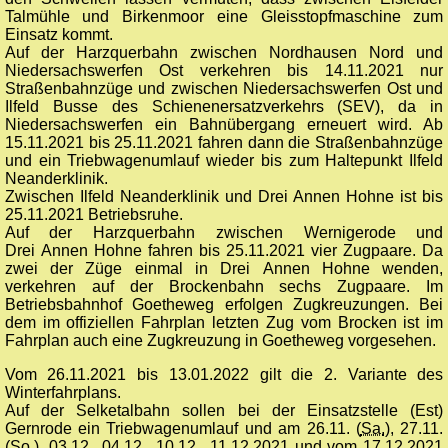
Talmühle und Birkenmoor eine Gleisstopfmaschine zum
Einsatz kommt.
Auf der Harzquerbahn zwischen Nordhausen Nord und
Niedersachswerfen Ost verkehren bis 14.11.2021 nur
Straßenbahnzüge und zwischen Niedersachswerfen Ost und
Ilfeld Busse des Schienenersatzverkehrs (SEV), da in
Niedersachswerfen ein Bahnübergang erneuert wird. Ab
15.11.2021 bis 25.11.2021 fahren dann die Straßenbahnzüge
und ein Triebwagenumlauf wieder bis zum Haltepunkt Ilfeld
Neanderklinik.
Zwischen Ilfeld Neanderklinik und Drei Annen Hohne ist bis
25.11.2021 Betriebsruhe.
Auf der Harzquerbahn zwischen Wernigerode und
Drei Annen Hohne fahren bis 25.11.2021 vier Zugpaare. Da
zwei der Züge einmal in Drei Annen Hohne wenden,
verkehren auf der Brockenbahn sechs Zugpaare. Im
Betriebsbahnhof Goetheweg erfolgen Zugkreuzungen. Bei
dem im offiziellen Fahrplan letzten Zug vom Brocken ist im
Fahrplan auch eine Zugkreuzung in Goetheweg vorgesehen.
Vom 26.11.2021 bis 13.01.2022 gilt die 2. Variante des
Winterfahrplans.
Auf der Selketalbahn sollen bei der Einsatzstelle (Est)
Gernrode ein Triebwagenumlauf und am 26.11. (
Sa.
), 27.11.
(
So.
), 03.12., 04.12., 10.12., 11.12.2021 und vom 17.12.2021