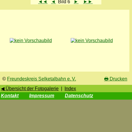
◄◄
◄
Bild 6
►
►►
©
Freundeskreis Selketalbahn e. V.
🖶
Drucken
◀ Übersicht der Fotogalerie
|
Index
Kontakt
Impressum
Datenschutz