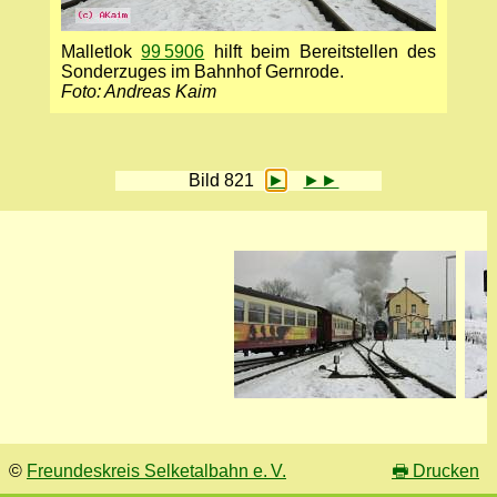
Malletlok
99 5906
hilft beim Bereitstellen des
Sonderzuges im Bahnhof Gernrode.
Foto: Andreas Kaim
Bild 821
►
►►
©
Freundeskreis Selketalbahn e. V.
🖶
Drucken