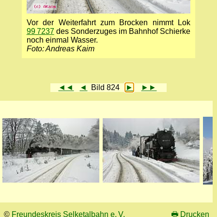
Vor der Weiterfahrt zum Brocken nimmt Lok
99 7237
des Sonderzuges im Bahnhof Schierke
noch einmal Wasser.
Foto: Andreas Kaim
◄◄
◄
Bild 824
►
►►
©
Freundeskreis Selketalbahn e. V.
🖶
Drucken