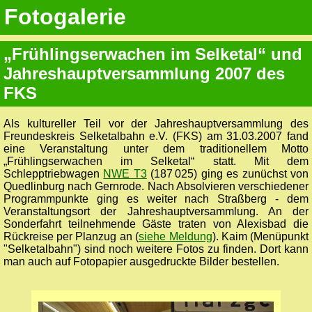
Fotogalerie
„Frühlingserwachen im Selketal“ und
Jahreshauptversammlung 2007 des
FKS
Als kultureller Teil vor der Jahreshauptversammlung des
Freundeskreis Selketalbahn e.V. (FKS) am 31.03.2007 fand
eine Veranstaltung unter dem traditionellem Motto
„Frühlingserwachen im Selketal“ statt. Mit dem
Schlepptriebwagen
NWE T3
(187 025) ging es zunüchst von
Quedlinburg nach Gernrode. Nach Absolvieren verschiedener
Programmpunkte ging es weiter nach Straßberg - dem
Veranstaltungsort der Jahreshauptversammlung. An der
Sonderfahrt teilnehmende Gäste traten von Alexisbad die
Rückreise per Planzug an (
siehe Meldung
). Kaim (Menüpunkt
"Selketalbahn") sind noch weitere Fotos zu finden. Dort kann
man auch auf Fotopapier ausgedruckte Bilder bestellen.