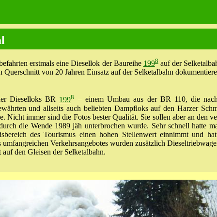
l
8
fahrten erstmals eine Diesellok der Baureihe
199
auf der Selketalba
nen Querschnitt von 20 Jahren Einsatz auf der Selketalbahn dokumentiere
8
der Dieselloks BR
199
– einem Umbau aus der BR 110, die nach El
ährten und allseits auch beliebten Dampfloks auf den Harzer Schma
. Nicht immer sind die Fotos bester Qualität. Sie sollen aber an de
urch die Wende 1989 jäh unterbrochen wurde. Sehr schnell hatte m
sbereich des Tourismus einen hohen Stellenwert einnimmt und hat
s umfangreichen Verkehrsangebotes wurden zusätzlich Dieseltriebwagen
t auf den Gleisen der Selketalbahn.