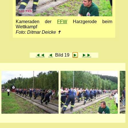
Kameraden der
FFW
Harzgerode beim
Wettkampf
Foto: Ditmar Deicke ✝
◄◄
◄
Bild 19
►
►►