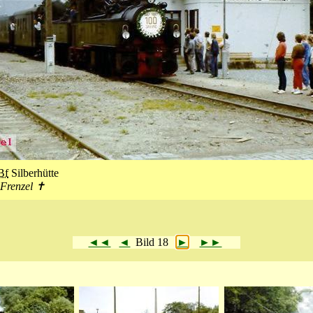
Bf
Silberhütte
 Frenzel ✝
◄◄
◄
Bild 18
►
►►