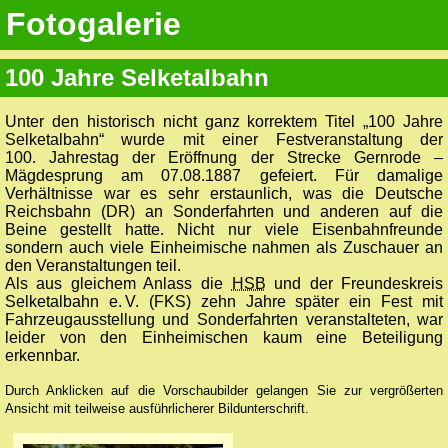
Fotogalerie
100 Jahre Selketalbahn
Unter den historisch nicht ganz korrektem Titel „100 Jahre
Selketalbahn“ wurde mit einer Festveranstaltung der
100. Jahrestag der Eröffnung der Strecke Gernrode –
Mägdesprung am 07.08.1887 gefeiert. Für damalige
Verhältnisse war es sehr erstaunlich, was die Deutsche
Reichsbahn (DR) an Sonderfahrten und anderen auf die
Beine gestellt hatte. Nicht nur viele Eisenbahnfreunde
sondern auch viele Einheimische nahmen als Zuschauer an
den Veranstaltungen teil.
Als aus gleichem Anlass die
HSB
und der Freundeskreis
Selketalbahn e. V. (FKS) zehn Jahre später ein Fest mit
Fahrzeugausstellung und Sonderfahrten veranstalteten, war
leider von den Einheimischen kaum eine Beteiligung
erkennbar.
Durch Anklicken auf die Vorschaubilder gelangen Sie zur vergrößerten
Ansicht mit teilweise ausführlicherer Bildunterschrift.