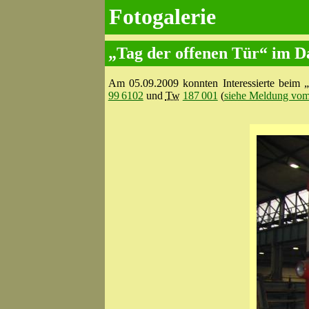
Fotogalerie
„Tag der offenen Tür“ im 
Am 05.09.2009 konnten Interessierte beim „
99 6102
und
Tw
187 001
(
siehe Meldung vom