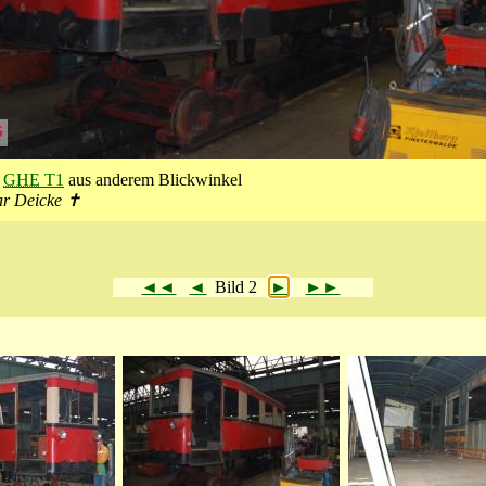
n
GHE
T1
aus anderem Blickwinkel
ar Deicke ✝
◄◄
◄
Bild 2
►
►►