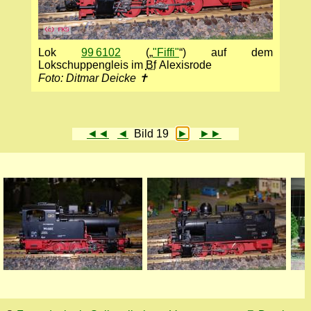
Lok
99 6102
(„
"Fiffi"
“) auf dem
Lokschuppengleis im
Bf
Alexisrode
Foto: Ditmar Deicke ✝
◄◄
◄
Bild 19
►
►►