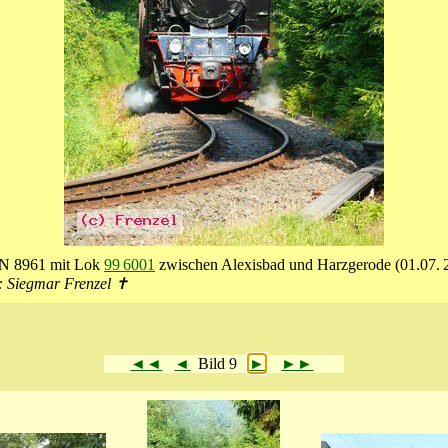
N 8961 mit Lok
99 6001
zwischen Alexisbad und Harzgerode (01.07. 
: Siegmar Frenzel ✝
◄◄
◄
Bild 9
►
►►