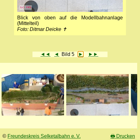
Blick von oben auf die Modellbahnanlage
(Mittelteil)
Foto: Ditmar Deicke ✝
◄◄
◄
Bild 5
►
►►
©
Freundeskreis Selketalbahn e. V.
🖶
Drucken