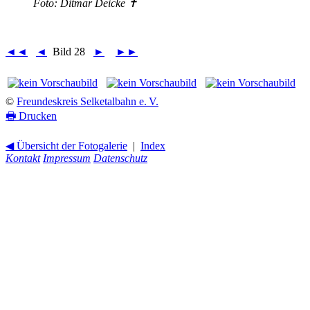
Foto: Ditmar Deicke ✝
◄◄
◄
Bild 28
►
►►
©
Freundeskreis Selketalbahn e. V.
🖶
Drucken
◀ Übersicht der Fotogalerie
|
Index
Kontakt
Impressum
Datenschutz