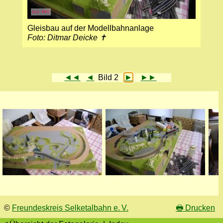
Gleisbau auf der Modellbahnanlage
Foto: Ditmar Deicke ✝
◄◄
◄
Bild 2
►
►►
©
Freundeskreis Selketalbahn e. V.
🖶
Drucken