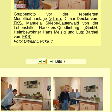
Gruppenfoto vor der reparierten
Modellbahnanlage (
v. l. n. r.
Ditmar Deicke vom
FKS
, Manuela Skiebe-Lauterwald von der
Lebenshilfe Harzkreis-Quedlinburg gGmbH,
Heimbewohner Hans Melzig und Lutz Barthel
vom
FKS
)
Foto: Ditmar Deicke ✝
◄◄
◄
Bild 7