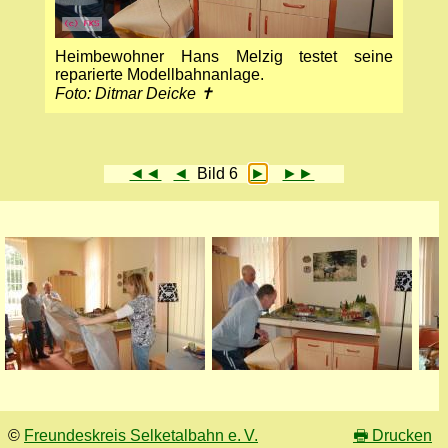
Heimbewohner Hans Melzig testet seine
reparierte Modellbahnanlage.
Foto: Ditmar Deicke ✝
◄◄
◄
Bild 6
►
►►
©
Freundeskreis Selketalbahn e. V.
🖶
Drucken