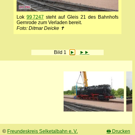
Lok
99 7247
steht auf Gleis 21 des Bahnhofs
Gernrode zum Verladen bereit.
Foto: Ditmar Deicke ✝
Bild 1
►
►►
©
Freundeskreis Selketalbahn e. V.
🖶
Drucken