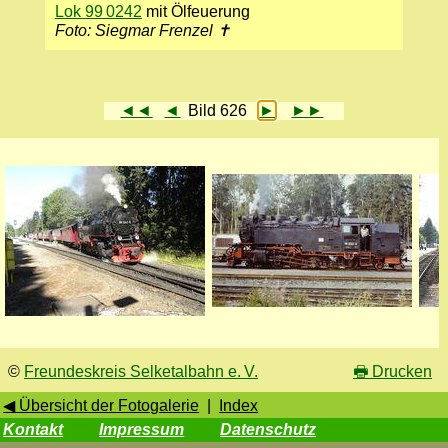
Lok 99 0242
mit Ölfeuerung
Foto: Siegmar Frenzel ✝
◄◄
◄
Bild 626
►
►►
©
Freundeskreis Selketalbahn e. V.
🖶
Drucken
◀ Übersicht der Fotogalerie
|
Index
Kontakt
Impressum
Datenschutz