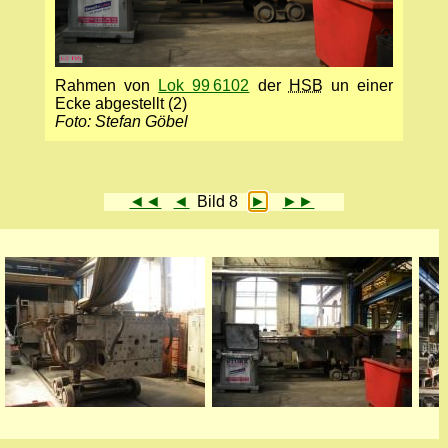
Rahmen von
Lok 99 6102
der
HSB
un einer
Ecke abgestellt (2)
Foto: Stefan Göbel
◄◄
◄
Bild 8
►
►►