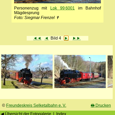
Personenzug mit
Lok 99 6001
im Bahnhof
Mägdesprung
Foto: Siegmar Frenzel ✝
◄◄
◄
Bild 4
►
►►
©
Freundeskreis Selketalbahn e. V.
🖶
Drucken
◀ Übersicht der Fotogalerie
|
Index