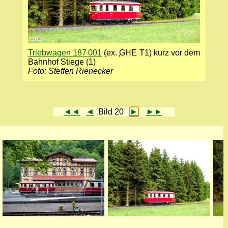
Triebwagen 187 001
(ex.
GHE
T1) kurz vor dem
Bahnhof Stiege (1)
Foto: Steffen Rienecker
◄◄
◄
Bild 20
►
►►